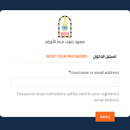
تجاوز
إلى
المحتوى
الرئيسي
معهد جنوب مصر للأورام
التبويبات
تسجيل الدخول
RESET YOUR PASSWORD
الأساسية
Username or email address
Password reset instructions will be sent to your registered
email address.