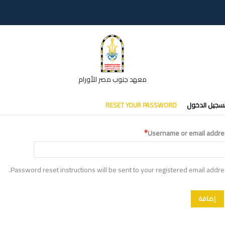
معهد جنوب مصر للأورام
تبويبات
سجيل الدخول
RESET YOUR PASSWORD
أساسية
Username or email addre
Password reset instructions will be sent to your registered email addre