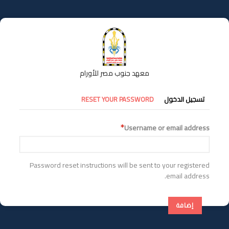
تجاوز
إلى
المحتوى
الرئيسي
معهد جنوب مصر للأورام
التبويبات
تسجيل الدخول
RESET YOUR PASSWORD
الأساسية
Username or email address
Password reset instructions will be sent to your registered
email address.