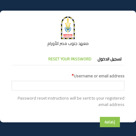
تجاوز
إلى
المحتوى
الرئيسي
معهد جنوب مصر للأورام
التبويبات
تسجيل الدخول
RESET YOUR PASSWORD
الأساسية
Username or email address
Password reset instructions will be sent to your registered
email address.