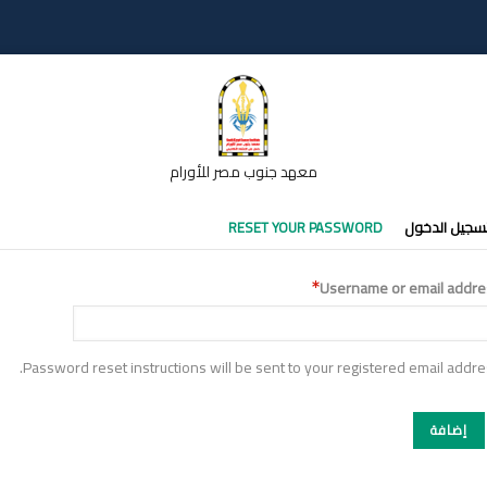
معهد جنوب مصر للأورام
تبويبات
سجيل الدخول
RESET YOUR PASSWORD
أساسية
Username or email addre
Password reset instructions will be sent to your registered email addre