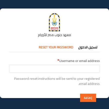
تجاوز
إلى
المحتوى
الرئيسي
معهد جنوب مصر للأورام
التبويبات
تسجيل الدخول
RESET YOUR PASSWORD
الأساسية
Username or email address
Password reset instructions will be sent to your registered
email address.