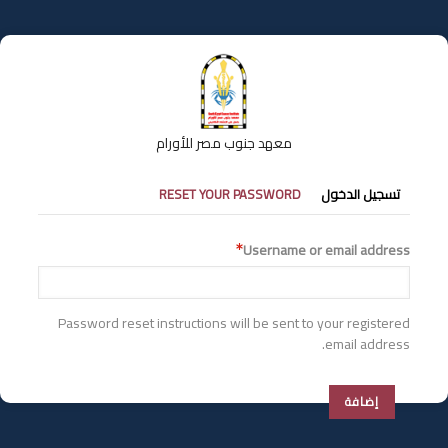
تجاوز
إلى
المحتوى
الرئيسي
معهد جنوب مصر للأورام
التبويبات
تسجيل الدخول
RESET YOUR PASSWORD
الأساسية
Username or email address
Password reset instructions will be sent to your registered
email address.