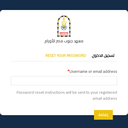
تجاوز
إلى
المحتوى
الرئيسي
معهد جنوب مصر للأورام
التبويبات
تسجيل الدخول
RESET YOUR PASSWORD
الأساسية
Username or email address
Password reset instructions will be sent to your registered
email address.