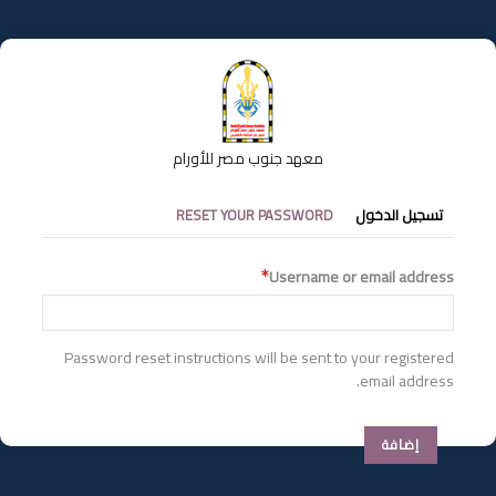
تجاوز
إلى
المحتوى
الرئيسي
معهد جنوب مصر للأورام
التبويبات
تسجيل الدخول
RESET YOUR PASSWORD
الأساسية
Username or email address
Password reset instructions will be sent to your registered
email address.