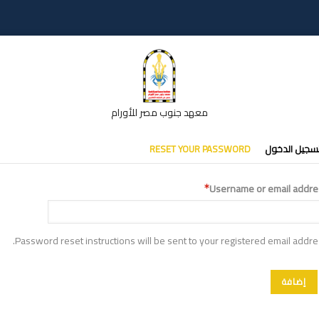
معهد جنوب مصر للأورام
تبويبات
سجيل الدخول
RESET YOUR PASSWORD
أساسية
Username or email addre
Password reset instructions will be sent to your registered email addre