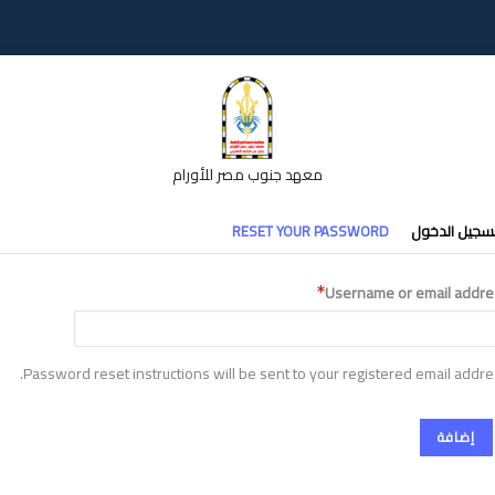
معهد جنوب مصر للأورام
تبويبات
سجيل الدخول
RESET YOUR PASSWORD
أساسية
Username or email addre
Password reset instructions will be sent to your registered email addre