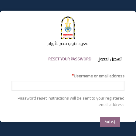
تجاوز
إلى
المحتوى
الرئيسي
معهد جنوب مصر للأورام
التبويبات
تسجيل الدخول
RESET YOUR PASSWORD
الأساسية
Username or email address
Password reset instructions will be sent to your registered
email address.