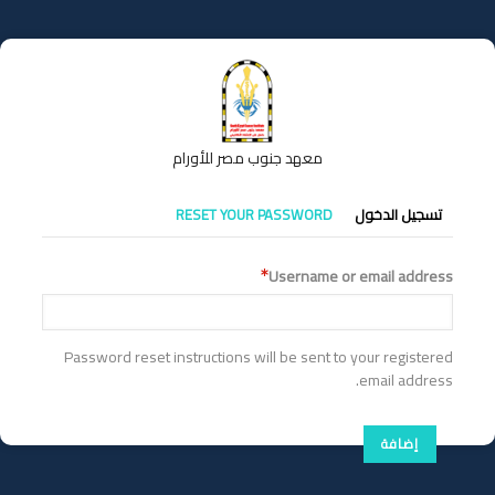
تجاوز
إلى
المحتوى
الرئيسي
معهد جنوب مصر للأورام
التبويبات
تسجيل الدخول
RESET YOUR PASSWORD
الأساسية
Username or email address
Password reset instructions will be sent to your registered
email address.