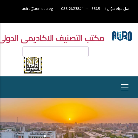
تجاوز
هل لديك سؤال ؟
5345
--
2423841 088
auiro@aun.edu.eg
إلى
المحتوى
الرئيسي
مكتب التصنيف الاكاديمى الدولى
بحث