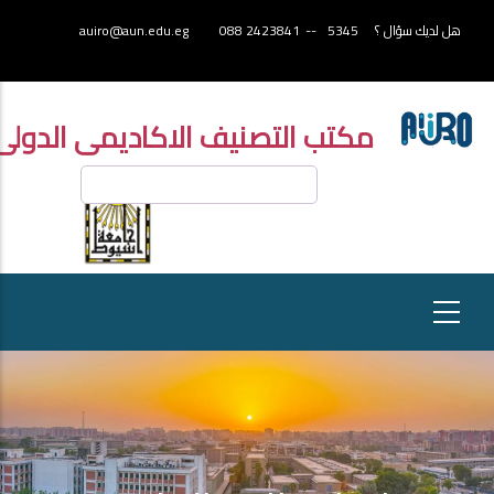
تجاوز
هل لديك سؤال ؟
5345
--
2423841 088
auiro@aun.edu.eg
إلى
المحتوى
الرئيسي
مكتب التصنيف الاكاديمى الدولى
بحث